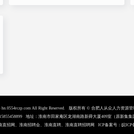
6
hn.0554rczp.com
All Right Reserved. 版权所有 © 合肥人从众人
号码：15855458899 地址：淮南市田家庵区龙湖南路新舜大厦409室（原
南直招网
、
淮南招聘会
、
淮南直聘
、
淮南直聘招聘网
ICP备案号：
皖ICP备