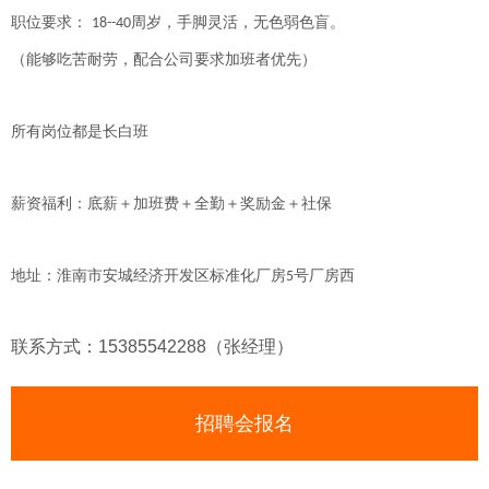
职位要求：
周岁，手脚灵活，无色弱色盲。
18--40
（能够吃苦耐劳，配合公司要求加班者优先）
所有岗位都是长白班
薪资福利：底薪＋加班费＋全勤＋奖励金＋社保
地址：淮南市安城经济开发区标准化厂房
号厂房西
5
联系方式：15385542288（张经理）
招聘会报名